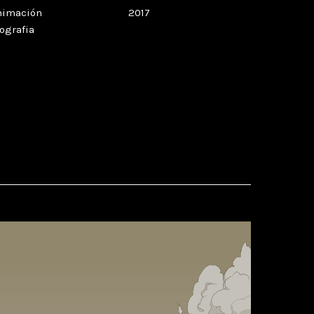
nimación
2017
ografia