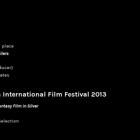
d place
ilers
ducer)
ates
 International Film Festival 2013
ntasy Film in Silver
Selection