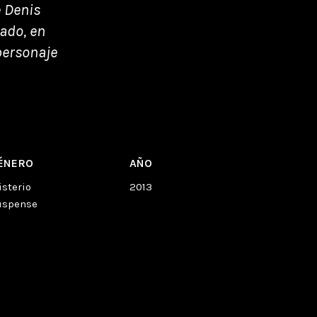
e Denis
ado, en
 personaje
ÉNERO
AÑO
isterio
2013
uspense