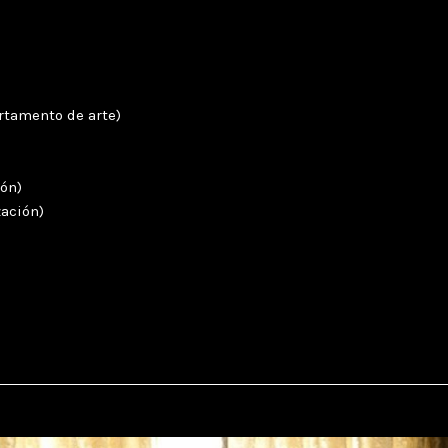
rtamento de arte)
ión)
zación)